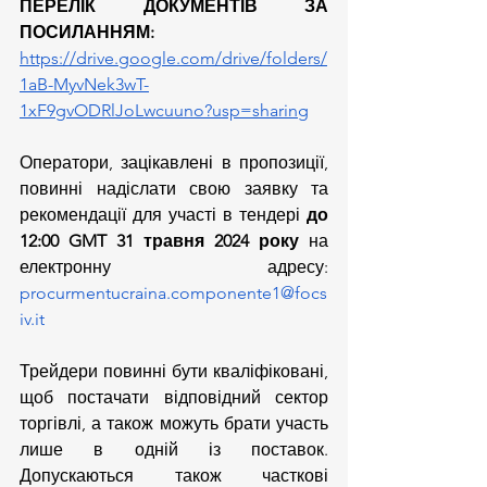
ПЕРЕЛІК ДОКУМЕНТІВ ЗА 
ПОСИЛАННЯМ:
https://drive.google.com/drive/folders/
1aB-MyvNek3wT-
1xF9gvODRlJoLwcuuno?usp=sharing
Оператори, зацікавлені в пропозиції, 
повинні надіслати свою заявку та 
рекомендації для участі в тендері 
до 
12:00 GMT 31 травня 2024 року
 на 
електронну адресу: 
procurmentucraina.componente1@focs
iv.it
Трейдери повинні бути кваліфіковані, 
щоб постачати відповідний сектор 
торгівлі, а також можуть брати участь 
лише в одній із поставок. 
Допускаються також часткові 