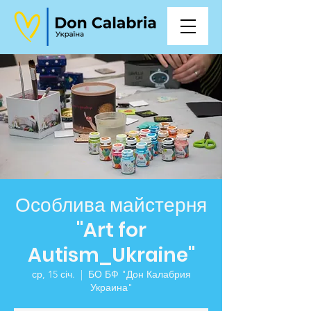
Особлива майстерня
"Art for
Autism_Ukraine"
ср, 15 січ.
  |  
БО БФ "Дон Калабрия
Украина"