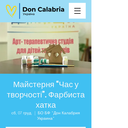
Майстерня “Час у
творчості”. Фарбиста
хатка
сб, 07 груд.
  |  
БО БФ "Дон Калабрия
Украина"