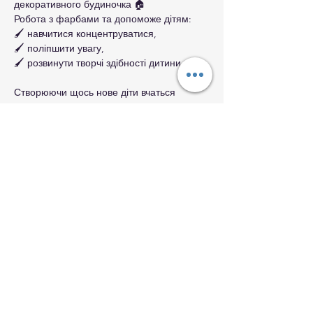
декоративного будиночка 🏠

Робота з фарбами та допоможе дітям:

🖌 навчитися концентруватися,

🖌 поліпшити увагу,

Створюючи щось нове діти вчаться 
користуватися своєю уявою, щоб 
вигадувати різні історії, сценарії і 
створювати своє власне мистецтво. 
Кожна дитина - творча. Ми, дорослі, 
Щоб прийняти участь, необхідно 
зареєструватися  за посиланням: 
https://forms.gle/HuUrdunsQXC7jo2U8
Деталі за телефоном

095 073 2111 