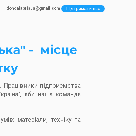
doncalabriaua@gmail.com
Підтримати нас
ька" - місце
тку
". Працівники підприємства
країна", аби наша команда
мів: матеріали, техніку та