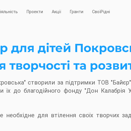
іяльність
Проекти
Акції
Гранти
СвоїРідні
р для дітей Покровс
я творчості та розви
кровська" створили за підтримки ТОВ "Байєр
и їх до благодійного фонду "Дон Калабрія У
 необхідне для втілення своїх творчих заду