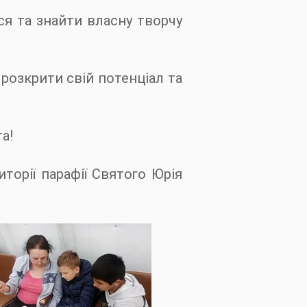
ся та знайти власну творчу
 розкрити свій потенціал та
а!
торії парафії Святого Юрія